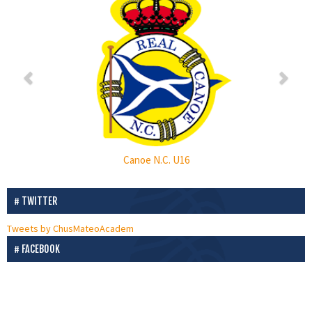
r
e
e
x
v
t
i
o
u
s
Canoe N.C. U16
TWITTER
Tweets by ChusMateoAcadem
FACEBOOK