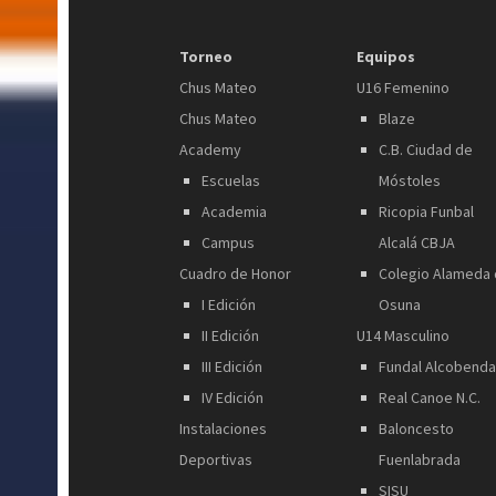
Torneo
Equipos
Chus Mateo
U16 Femenino
Chus Mateo
Blaze
Academy
C.B. Ciudad de
Escuelas
Móstoles
Academia
Ricopia Funbal
Campus
Alcalá CBJA
Cuadro de Honor
Colegio Alameda
I Edición
Osuna
II Edición
U14 Masculino
III Edición
Fundal Alcobend
IV Edición
Real Canoe N.C.
Instalaciones
Baloncesto
Deportivas
Fuenlabrada
SISU