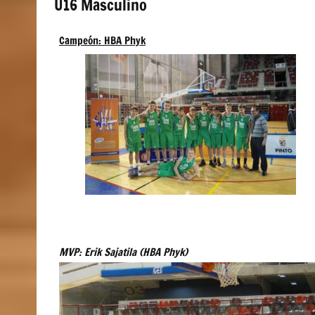
U16 Masculino
Campeón: HBA Phyk
MVP: Erik Sajatila (HBA Phyk)