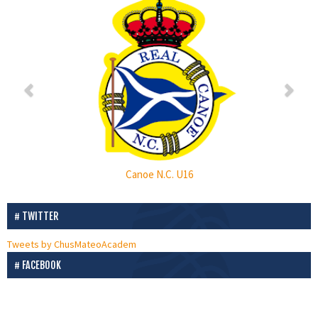
P
N
r
e
e
x
v
t
i
o
u
s
Canoe N.C. U16
TWITTER
Tweets by ChusMateoAcadem
FACEBOOK