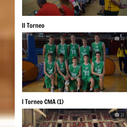
II Torneo
22
I Torneo CMA (1)
21