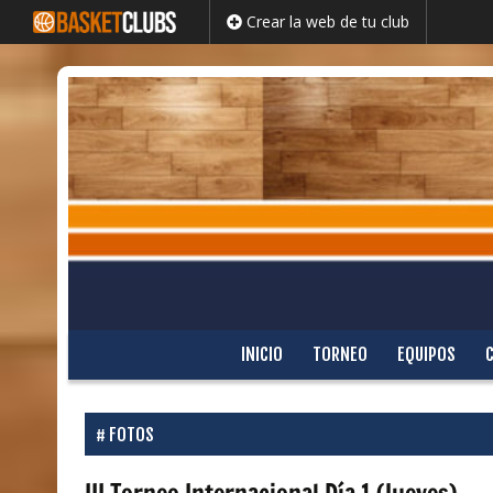
Crear la web de tu club
Saltar
INICIO
TORNEO
EQUIPOS
al
contenido
FOTOS
III Torneo Internacional Día 1 (Jueves)