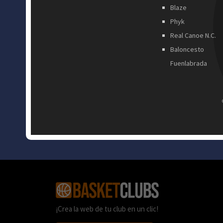
Blaze
Phyk
Real Canoe N.C.
Baloncesto
Fuenlabrada
¡Crea la web de tu club en un clic!