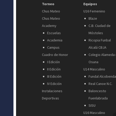
Torneo
Equipos
Chus Mateo
U16 Femenino
Chus Mateo
Blaze
Academy
C.B. Ciudad de
Escuelas
Móstoles
Academia
Ricopia Funbal
Campus
Alcalá CBJA
Cuadro de Honor
Colegio Alameda
I Edición
Osuna
II Edición
U14 Masculino
III Edición
Fundal Alcobend
IV Edición
Real Canoe N.C.
Instalaciones
Baloncesto
Deportivas
Fuenlabrada
SISU
U16 Masculino