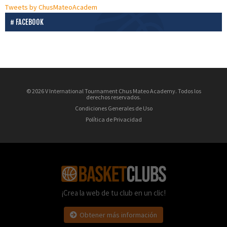
Tweets by ChusMateoAcadem
FACEBOOK
© 2026 V International Tournament Chus Mateo Academy. Todos los
derechos reservados.
Condiciones Generales de Uso
Política de Privacidad
¡Crea la web de tu club en un clic!
Obtener más información