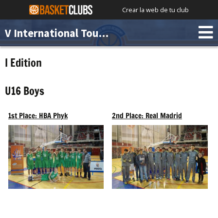
Crear la web de tu club
V International Tournament Chus Mateo Academy
I Edition
U16 Boys
1st Place: HBA Phyk
2nd Place: Real Madrid