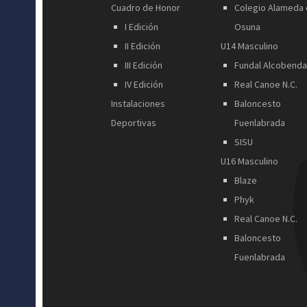
Cuadro de Honor
Colegio Alameda
I Edición
Osuna
II Edición
U14 Masculino
III Edición
Fundal Alcobend
IV Edición
Real Canoe N.C.
Instalaciones
Baloncesto
Deportivas
Fuenlabrada
SISU
U16 Masculino
Blaze
Phyk
Real Canoe N.C.
Baloncesto
Fuenlabrada