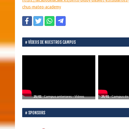
chus-mateo-academy
VÍDEOS DE NUESTROS CAMPUS
25/01
- Campus anteriores – Vídeos
25/01
- Campus de P
SPONSORS