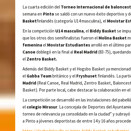
La cuarta edición del
Torneo Internacional de balonce
semana en
Pinto
se saldó con un nuevo éxito deportivo y d
Basket
finlandés (categoría U14 masculina), el
Movistar Es
En la competición
U14 masculina
, el
Biddy Basket
se impus
que los otros dos semifinalistas fueron el
Molina Basket
mu
femenina
el
Movistar Estudiantes
arrolló en el último pa
Canoe
doblegó en la final al
Real Madrid
(83-75), quedando 
el
Zentro Basket.
Además del Biddy Basket y el Hogsbo Basket ya mencionado
el
Gabba Team
británico y el
Fryshuset
finlandés. La part
Madrid
(Real Canoe, Real Madrid, Zentro Basket, Balonces
Basket). Por parte local, cabe destacar la colaboración en e
La competición se desarrolló en las instalaciones del pabell
el
colegio Mirasur
. La concejala de Deportes del Ayuntami
torneo de relevancia ya consolidado en la ciudad” y subrayó 
a Pinto a jóvenes deportistas de entre 14 y 16 años procede
https://alcabodelacalle.es/pinto-biddy-basket-estudiante