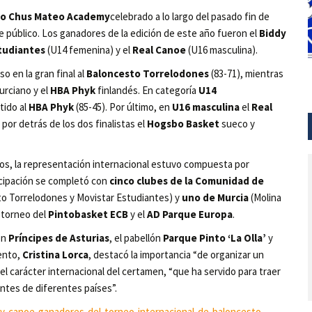
sto Chus Mateo Academy
celebrado a lo largo del pasado fin de
e público. Los ganadores de la edición de este año fueron el
Biddy
tudiantes
(U14 femenina) y el
Real Canoe
(U16 masculina).
o en la gran final al
Baloncesto Torrelodones
(83-71), mientras
rciano y el
HBA Phyk
finlandés. En categoría
U14
rtido al
HBA Phyk
(85-45). Por último, en
U16 masculina
el
Real
por detrás de los dos finalistas el
Hogsbo Basket
sueco y
s, la representación internacional estuvo compuesta por
icipación se completó con
cinco clubes de la Comunidad de
to Torrelodones y Movistar Estudiantes) y
uno de Murcia
(Molina
l torneo del
Pintobasket ECB
y el
AD Parque Europa
.
ón
Príncipes de Asturias
, el pabellón
Parque Pinto ‘La Olla’
y
ento,
Cristina Lorca
, destacó la importancia “de organizar un
el carácter internacional del certamen, “que ha servido para traer
ntes de diferentes países”.
s-y-canoe-ganadores-del-torneo-internacional-de-baloncesto-