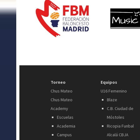
Torneo
Equipos
Chus Mateo
U16 Femenino
Chus Mateo
Blaze
Academy
C.B. Ciudad de
Escuelas
Móstoles
Academia
Ricopia Funbal
Campus
Alcalá CBJA