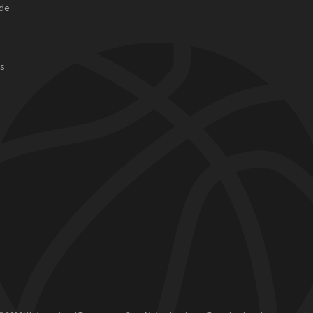
 de
as