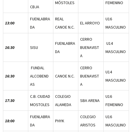
MÓSTOLES
FEMENINO
CBJA
FUENLABRA
REAL
U16
13:00
EL ARROYO
DA
CANOE N.C.
MASCULINO
CERRO
FUENLABRA
U14
16:30
SISU
BUENAVIST
DA
MASCULINO
A
FUNDAL
CERRO
U14
16:30
ALCOBEND
CANOE N.C.
BUENAVIST
MASCULINO
AS
A
C.B. CIUDAD
COLEGIO
U16
17:30
SBA ARENA
MOSTOLES
ALAMEDA
FEMENINO
FUENLABRA
COLEGIO
U16
18:00
PHYK
DA
ARISTOS
MASCULINO