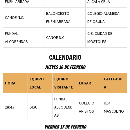
FUENLABRADA
ALCALA CBJA
BALONCESTO
COLEGIO ALAMEDA
CANOE N.C.
FUENLABRADA
DE OSUNA
FUNDAL
C.B. CIUDAD DE
CANOE N.C.
ALCOBENDAS
MOSTOLES
CALENDARIO
JUEVES 16 DE FEBRERO
EQUIPO
EQUIPO
CATEGORÍ
HORA
LUGAR
LOCAL
VISITANTE
A
FUNDAL
COLEGIO
U14
18:45
SISU
ALCOBEND
ARISTOS
MASCULINO
AS
VIERNES 17 DE FEBRERO