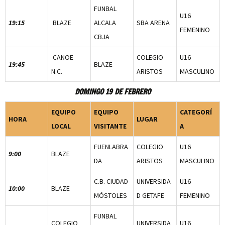
FUNBAL
U16
19:15
BLAZE
ALCALA
SBA ARENA
FEMENINO
CBJA
CANOE
COLEGIO
U16
19:45
BLAZE
N.C.
ARISTOS
MASCULINO
DOMINGO 19 DE FEBRERO
EQUIPO
EQUIPO
CATEGORÍ
HORA
LUGAR
LOCAL
VISITANTE
A
FUENLABRA
COLEGIO
U16
9:00
BLAZE
DA
ARISTOS
MASCULINO
C.B. CIUDAD
UNIVERSIDA
U16
10:00
BLAZE
MÓSTOLES
D GETAFE
FEMENINO
FUNBAL
COLEGIO
UNIVERSIDA
U16