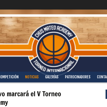
COMPETICIÓN
NOTICIAS
GALERÍAS
PATROCINADORES
CONTA
vo marcará el V Torneo
emy