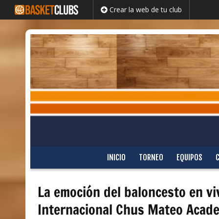
Crear la web de tu club
Saltar
INICIO
TORNEO
EQUIPOS
al
contenido
La emoción del baloncesto en vi
Internacional Chus Mateo Acad