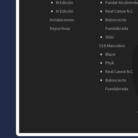
III Edición
Fundal Alcobend
IV Edición
Real Canoe N.C.
Instalaciones
Baloncesto
Deportivas
Fuenlabrada
SISU
U16 Masculino
Blaze
Phyk
Real Canoe N.C.
Baloncesto
Fuenlabrada