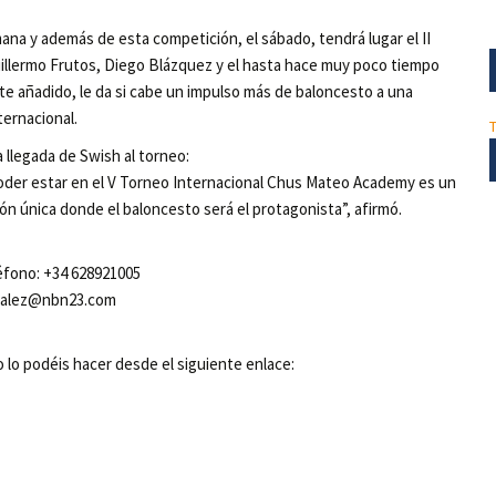
ana y además de esta competición, el sábado, tendrá lugar el II
uillermo Frutos, Diego Blázquez y el hasta hace muy poco tiempo
e añadido, le da si cabe un impulso más de baloncesto a una
ernacional.
 llegada de Swish al torneo:
poder estar en el V Torneo Internacional Chus Mateo Academy es un
n única donde el baloncesto será el protagonista”, afirmó.
éfono: +34 628921005
onzalez@nbn23.com
o lo podéis hacer desde el siguiente enlace: