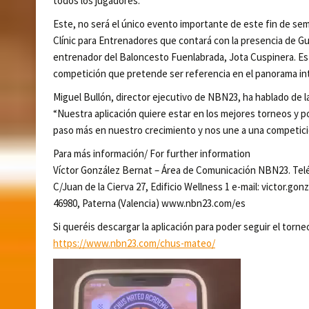
todos los jugadores.
Este, no será el único evento importante de este fin de sem
Clínic para Entrenadores que contará con la presencia de G
entrenador del Baloncesto Fuenlabrada, Jota Cuspinera. Est
competición que pretende ser referencia en el panorama int
Miguel Bullón, director ejecutivo de NBN23, ha hablado de la
“Nuestra aplicación quiere estar en los mejores torneos y 
paso más en nuestro crecimiento y nos une a una competició
Para más información/ For further information
Víctor González Bernat – Área de Comunicación NBN23. Tel
C/Juan de la Cierva 27, Edificio Wellness 1 e-mail: victor.g
46980, Paterna (Valencia) www.nbn23.com/es
Si queréis descargar la aplicación para poder seguir el torne
https://www.nbn23.com/chus-mateo/
Reproductor
de
vídeo