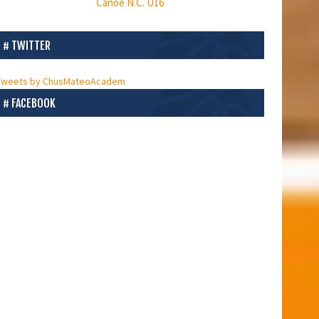
Canoe N.C. U16
s
TWITTER
Tweets by ChusMateoAcadem
FACEBOOK