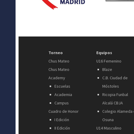
Torneo
Equipos
Chus Mateo
U16 Femenino
Chus Mateo
Blaze
Academy
C.B. Ciudad de
Escuelas
Móstoles
Academia
Ricopia Funbal
Campus
Alcalá CBJA
Cuadro de Honor
Colegio Alameda
I Edición
Osuna
II Edición
U14 Masculino