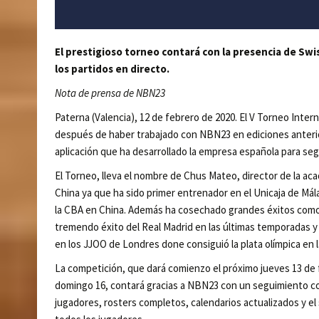
El prestigioso torneo contará con la presencia de Swi
los partidos en directo.
Nota de prensa de NBN23
Paterna (Valencia), 12 de febrero de 2020. El V Torneo Int
después de haber trabajado con NBN23 en ediciones anterior
aplicación que ha desarrollado la empresa española para segu
El Torneo, lleva el nombre de Chus Mateo, director de la a
China ya que ha sido primer entrenador en el Unicaja de Mál
la CBA en China. Además ha cosechado grandes éxitos como
tremendo éxito del Real Madrid en las últimas temporadas y
en los JJOO de Londres done consiguió la plata olímpica en l
La competición, que dará comienzo el próximo jueves 13 de f
domingo 16, contará gracias a NBN23 con un seguimiento com
jugadores, rosters completos, calendarios actualizados y el