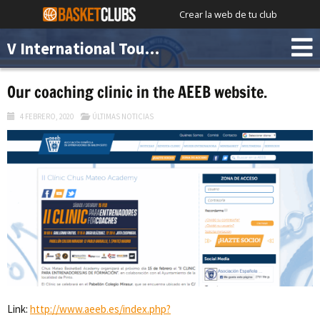
Crear la web de tu club
V International Tournament Chus Mateo Academy
Our coaching clinic in the AEEB website.
4 FEBRERO, 2020
ÚLTIMAS NOTICIAS
Link:
http://www.aeeb.es/index.php?