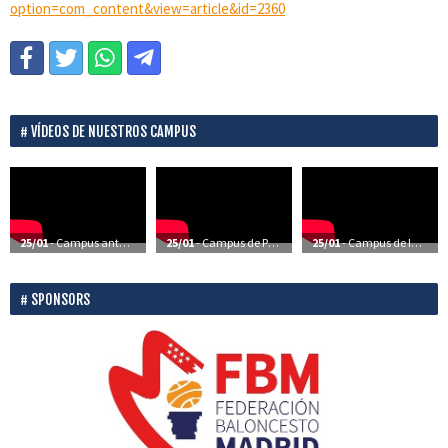
option=com_content&view=article&id=2360
VÍDEOS DE NUESTROS CAMPUS
25/01
- Campus anteriores – Vídeos
25/01
- Campus de Perfeccionamiento – Vídeos
25/01
- Campus de Iniciación – Vídeos
SPONSORS