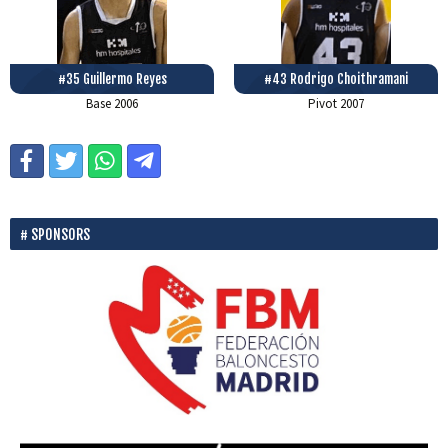
#35 Guillermo Reyes
#43 Rodrigo Choithramani
Base
2006
Pivot
2007
SPONSORS