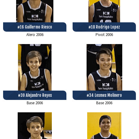
#16 Guillermo Riesco
#18 Rodrigo Lopez
Alero
2006
Pivot
2006
#30 Alejandro Reyes
#34 Lesmes Molinero
Base
2006
Base
2006