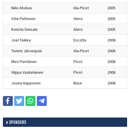
Niilo Ahokas
Ala-Pívot
2005
Atte Peltonen
Alero
2005
Konsta Sinisalo
Alero
2005
Joel Toikka
Escolta
2006
Tommi Järvenpää
Ala-Pívot
2006
Miro Penttinen
Pívot
2006
Vilppu Vaskelainen
Pívot
2006
Joona Happonen
Base
2006
SPONSORS