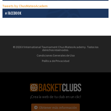
Tweets by ChusMateoAcadem
FACEBOOK
© 2026 V International Tournament Chus Mateo Academy. Todos los
derechos reservados.
Condiciones Generales de Uso
Política de Privacidad
¡Crea la web de tu club en un clic!
Obtener más información