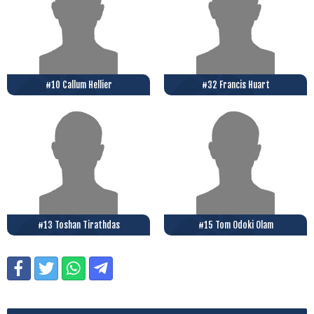
#10 Callum Hellier
#32 Francis Huart
#13 Toshan Tirathdas
#15 Tom Odoki Olam