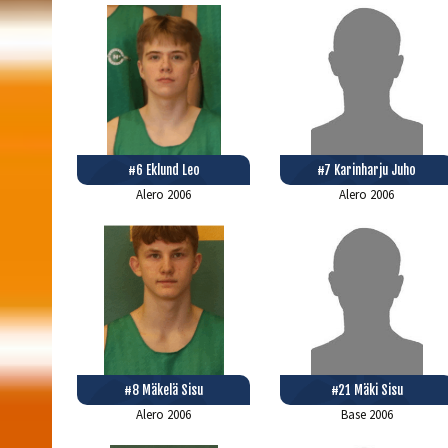
#6 Eklund Leo
#7 Karinharju Juho
Alero
2006
Alero
2006
#8 Mäkelä Sisu
#21 Mäki Sisu
Alero
2006
Base
2006