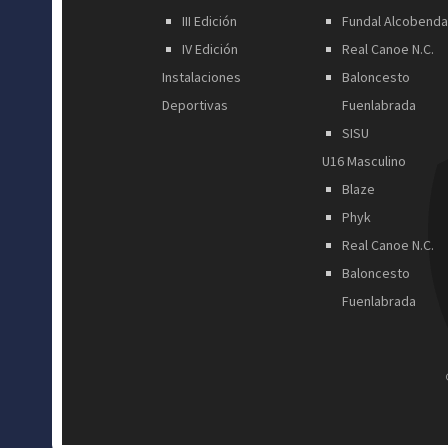
III Edición
Fundal Alcobend
IV Edición
Real Canoe N.C.
Instalaciones
Baloncesto
Deportivas
Fuenlabrada
SISU
U16 Masculino
Blaze
Phyk
Real Canoe N.C.
Baloncesto
Fuenlabrada