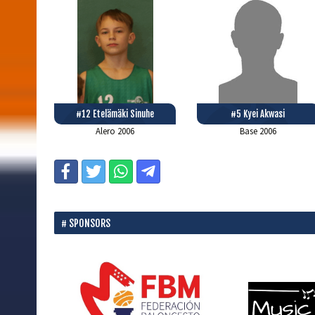
#12 Etelämäki Sinuhe
#5 Kyei Akwasi
Alero
2006
Base
2006
SPONSORS