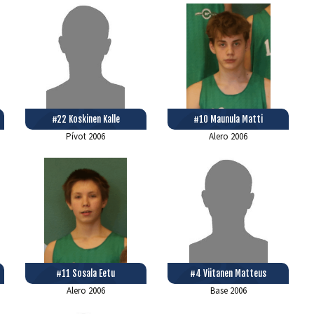
#22 Koskinen Kalle
#10 Maunula Matti
Pívot
2006
Alero
2006
#11 Sosala Eetu
#4 Viitanen Matteus
Alero
2006
Base
2006