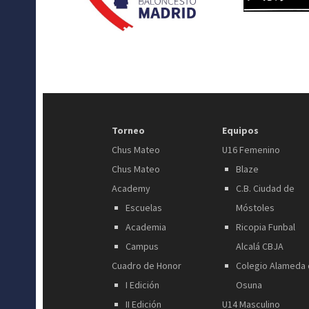
Torneo
Equipos
Chus Mateo
U16 Femenino
Chus Mateo
Blaze
Academy
C.B. Ciudad de
Escuelas
Móstoles
Academia
Ricopia Funbal
Campus
Alcalá CBJA
Cuadro de Honor
Colegio Alameda
I Edición
Osuna
II Edición
U14 Masculino