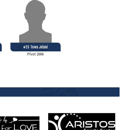
#15 Towa Jelani
Pívot
2006