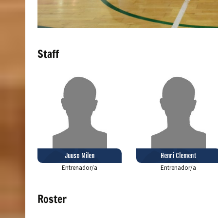
Staff
Juuso Milen
Henri Clement
Entrenador/a
Entrenador/a
Roster