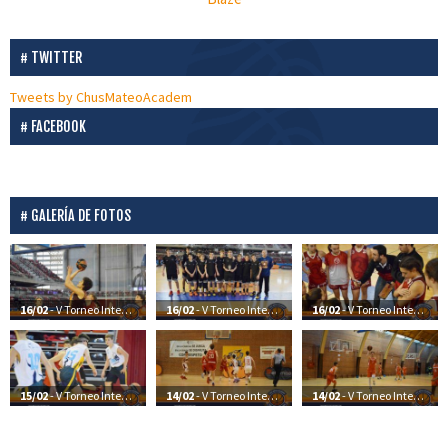
TWITTER
Tweets by ChusMateoAcadem
FACEBOOK
GALERÍA DE FOTOS
16/02
- V Torneo Internacional Final U16M
16/02
- V Torneo Internacional Final U14M
16/02
- V Torneo Internacional Final U14 Fem
15/02
- V Torneo Internacional CMA. 15/2
14/02
- V Torneo Internacional CMA. 14/2
14/02
- V Torneo Internacional CMA. 13/2